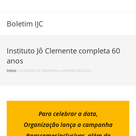
Skip
to
content
Boletim IJC
Instituto Jô Clemente completa 60
anos
Início
»
Instituto Jô Clemente completa 60 anos
Para celebrar a data,
Organização lança a campanha
#nascemosinclusivos, além de