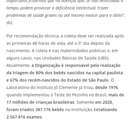
importante frisarmos que há doenças que, se não detectadas a
tempo, podem provocar a deficiência intelectual, trazer
problemas de saúde graves ou até mesmo evoluir para o óbito
”,
diz.
Por recomendação técnica, a coleta deve ser realizada após
as primeiras 48 horas de vida, até o 5º dia depois do
nascimento. A coleta é nas maternidades públicas e, em
alguns casos, nas Unidades Básicas de Saúde (UBS).
Atualmente,
a Organização é responsável pela realização
da triagem de 80% dos bebês nascidos na capital paulista
e 67% dos recém-nascidos do Estado de São Paulo
. O
Laboratório do Instituto Jô Clemente já triou,
desde 1976
,
quando implementou o Teste do Pezinho no Brasil,
mais de
17 milhões de crianças brasileiras
. Somente
em 2020,
foram triados 387.176 bebês
na Instituição,
totalizando
2.567.816 exames
.​